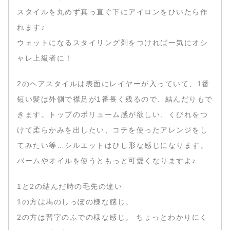
スタイルを丸めず真っ直ぐ下にアイロンをひいたら作
れます♪
ウェットになるスタイリング剤をつければ一気にオシ
ャレ上級者に！
2のヘアスタイルは表面にレイヤーが入っていて、1番
短い髪は外側で襟足が1番長く残るので、結んだりもで
きます。トップのボリューム感が欲しい、くびれをつ
けて柔らかみを出したい、コテを使ったアレンジをし
てみたい等…シルエットはひし形な感じになります。
バームやオイルを使うともっと可愛くなりますよ♪
1と2の結んだ時の毛先の違い
1の方は馬のしっぽの様な感じ。
2の方は習字のふでの様な感じ。 ちょっとわかりにく