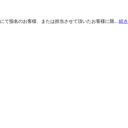
トにて指名のお客様、または担当させて頂いたお客様に限...
続き