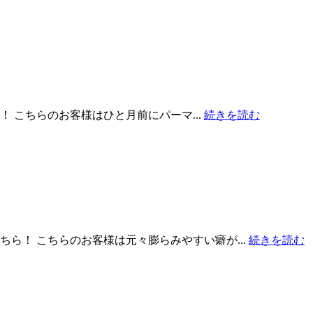
！ こちらのお客様はひと月前にパーマ...
続きを読む
ちら！ こちらのお客様は元々膨らみやすい癖が...
続きを読む