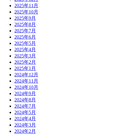
2025年11月
2025年10月
2025年9月
2025年8月
2025年7月
2025年6月
2025年5月
2025年4月
2025年3月
2025年2月
2025年1月
2024年12月
2024年11月
2024年10月
2024年9月
2024年8月
2024年7月
2024年5月
2024年4月
2024年3月
2024年2月