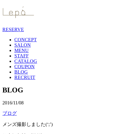
RESERVE
CONCEPT
SALON
MENU
STAFF
CATALOG
COUPON
BLOG
RECRUIT
BLOG
2016/11/08
ブログ
メンズ撮影しました(‘;’)