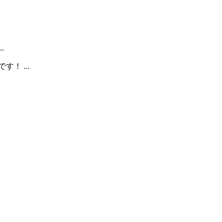
.
！ ...