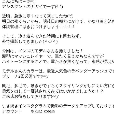
こんにちは～!(^^)!
アシスタントのナガイでーす(^-^)
近頃、急激に寒くなって来ましたね(‘;’)
明日の夜くらいから、明後日の朝方にかけて、かなり冷え込
体調管理にはきおつけましょう！！！！
そして、冷え込んできた時期にも関わらず、
外で撮影してきました(＾◇＾)
今回は、メンズのモデルさんを撮りました！
髪型はマッシュレイヤーで、重たく見えがちなんですが
ハイトーンにすることで、重たさが無くなって、束感が見え
モデルさんのカラーは、最近人気色のラベンダーアッシュで
ブリーチ2回必須です(^^)/
剛毛、多毛で、動きがでずらくスタイリングがしにくい方に
勇気を出して一度試されてみてはいかがでしょうか！？
ご来店お待ちしております(^^)/
引き続きインスタグラムで撮影のデータをアップしておりま
アカウント ＠kur2_cobain