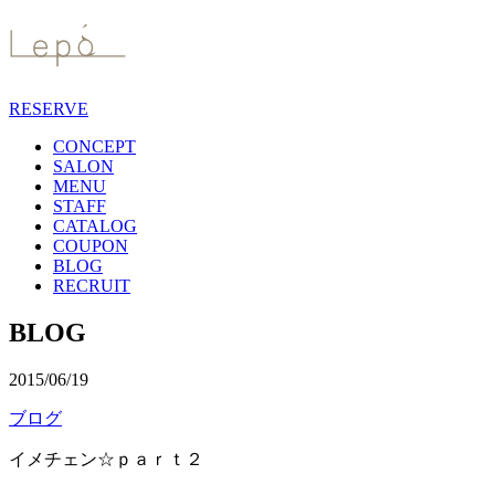
RESERVE
CONCEPT
SALON
MENU
STAFF
CATALOG
COUPON
BLOG
RECRUIT
BLOG
2015/06/19
ブログ
イメチェン☆ｐａｒｔ２