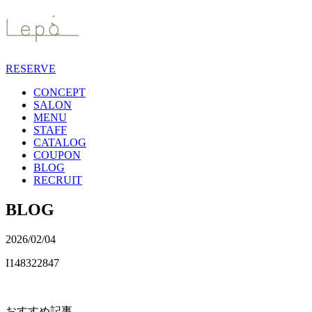
RESERVE
CONCEPT
SALON
MENU
STAFF
CATALOG
COUPON
BLOG
RECRUIT
BLOG
2026/02/04
I148322847
おすすめ記事