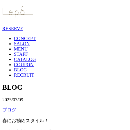
RESERVE
CONCEPT
SALON
MENU
STAFF
CATALOG
COUPON
BLOG
RECRUIT
BLOG
2025/03/09
ブログ
春にお勧めスタイル！