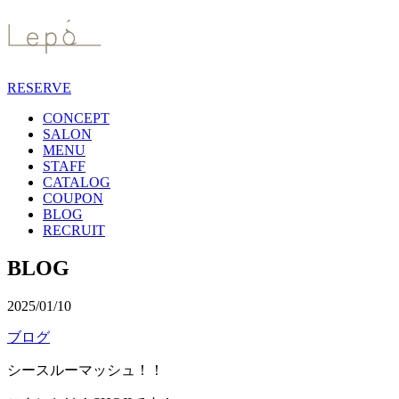
RESERVE
CONCEPT
SALON
MENU
STAFF
CATALOG
COUPON
BLOG
RECRUIT
BLOG
2025/01/10
ブログ
シースルーマッシュ！！