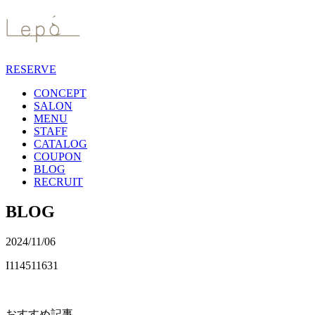
RESERVE
CONCEPT
SALON
MENU
STAFF
CATALOG
COUPON
BLOG
RECRUIT
BLOG
2024/11/06
I114511631
おすすめ記事