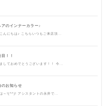
ヘアのインナーカラー♪
こんにちは♪ こちらいつもご来店頂...
発目！！
ましておめでとうございます！！ 今...
始のお知らせ
～!(^^)! アシスタントの永井で...