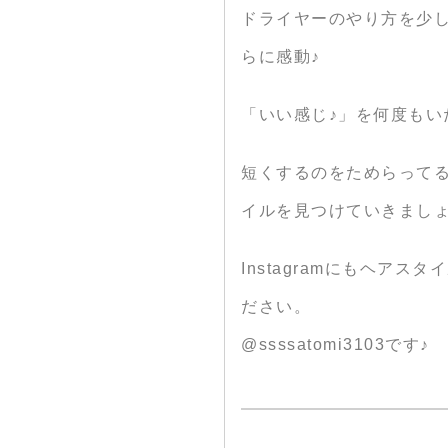
ドライヤーのやり方を少
らに感動♪
「いい感じ♪」を何度もいた
短くするのをためらって
イルを見つけていきましょう
Instagramにもヘア
ださい。
@ssssatomi3103です♪