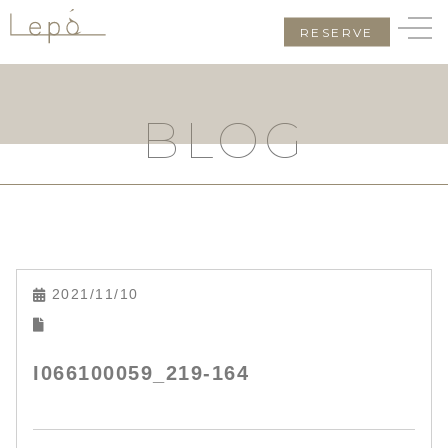
RESERVE
BLOG
2021/11/10
I066100059_219-164