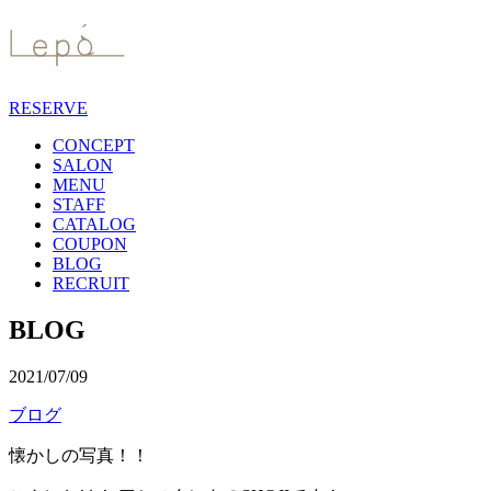
RESERVE
CONCEPT
SALON
MENU
STAFF
CATALOG
COUPON
BLOG
RECRUIT
BLOG
2021/07/09
ブログ
懐かしの写真！！