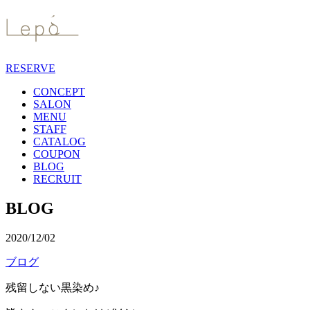
RESERVE
CONCEPT
SALON
MENU
STAFF
CATALOG
COUPON
BLOG
RECRUIT
BLOG
2020/12/02
ブログ
残留しない黒染め♪