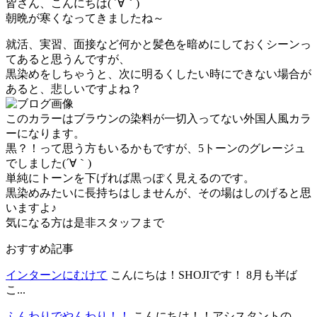
皆さん、こんにちは( ´∀｀)
朝晩が寒くなってきましたね～
就活、実習、面接など何かと髪色を暗めにしておくシーンっ
てあると思うんですが、
黒染めをしちゃうと、次に明るくしたい時にできない場合が
あると、悲しいですよね？
このカラーはブラウンの染料が一切入ってない外国人風カラ
ーになります。
黒？！って思う方もいるかもですが、5トーンのグレージュ
でしました(´∀｀)
単純にトーンを下げれば黒っぽく見えるのです。
黒染めみたいに長持ちはしませんが、その場はしのげると思
いますよ♪
気になる方は是非スタッフまで
おすすめ記事
インターンにむけて
こんにちは！SHOJIです！ 8月も半ば
こ...
ふんわりでやんわり！！
こんにちは！！アシスタントの