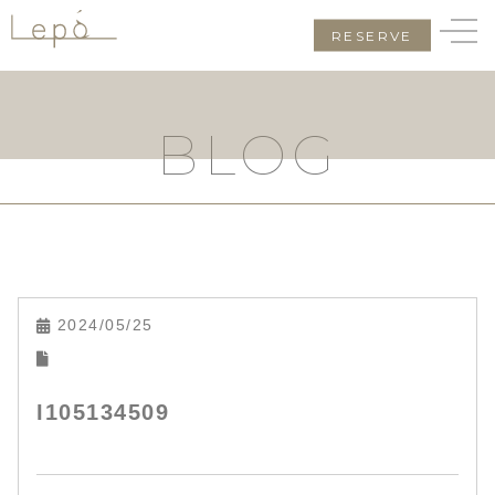
RESERVE
BLOG
2024/05/25
I105134509